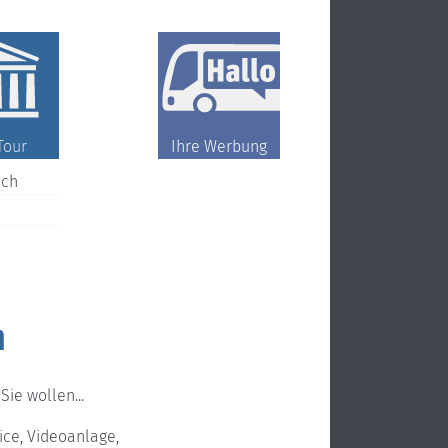
Tour
Ihre Werbung
ch
n
ie wollen...
ice, Videoanlage,