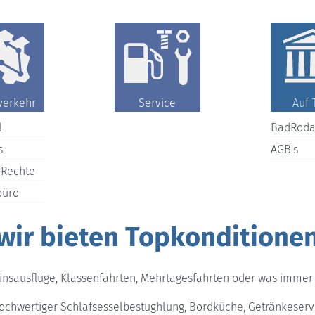
verkehr
Service
Auf 
l
BadRoda
s
AGB's
 Rechte
büro
wir bieten Topkonditione
insausflüge, Klassenfahrten, Mehrtagesfahrten oder was immer S
hochwertiger Schlafsesselbestughlung, Bordküche, Getränkeserv